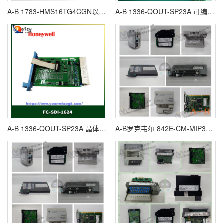
A-B 1783-HMS16TG4CGN以太网交换机
A-B 1336-QOUT-SP23A 可编程逻辑控制器 现货供应
A-B 1336-QOUT-SP23A 晶体管输出组件套件 全球现货供应
A-B罗克韦尔 842E-CM-MIP3BA 集成运动编码器