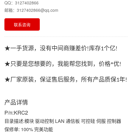
QQ：3127402866
邮箱：3127402866@qq.com
联系咨询
★一手货源，没有中间商赚差价
库存
个亿
!
1
!
★只要是您想要的，我能帮您找到，价格*优
!
★厂家原装，保证售后服务，所有产品质保
年
1
!
产品详情
P/n:KRC2
目录描述:模块 驱动控制 LAN 通信板 可控硅 伺服 控制器
保修单: 100% 完美功能