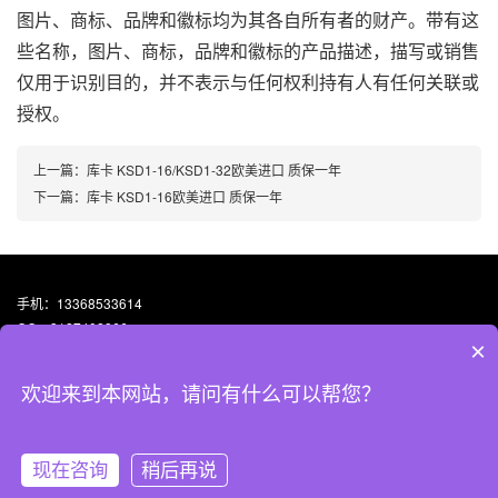
图片、商标、品牌和徽标均为其各自所有者的财产。带有这
些名称，图片、商标，品牌和徽标的产品描述，描写或销售
仅用于识别目的，并不表示与任何权利持有人有任何关联或
授权。
上一篇：
库卡 KSD1-16/KSD1-32欧美进口 质保一年
下一篇：
库卡 KSD1-16欧美进口 质保一年
手机：13368533614
QQ：3127402866
×
邮箱：3127402866@qq.com
地址：贵州省安顺市西秀区北街街道虹山湖路42号写字楼17层9号1
欢迎来到本网站，请问有什么可以帮您？
Copyright © 2022 贵州源妙自动化设备有限公司 All Rights Reserved.
黔ICP备2022007086号-3
现在咨询
稍后再说