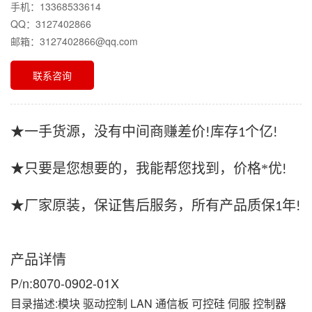
手机：13368533614
QQ：3127402866
邮箱：3127402866@qq.com
联系咨询
★一手货源，没有中间商赚差价
库存
个亿
!
1
!
★只要是您想要的，我能帮您找到，价格*优
!
★厂家原装，保证售后服务，所有产品质保
年
1
!
产品详情
P/n:8070-0902-01X
目录描述:模块 驱动控制 LAN 通信板 可控硅 伺服 控制器