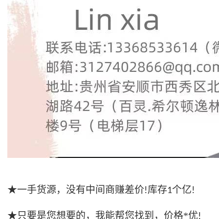
★一手货源，没有中间商赚差价
库存
个亿
!
1
!
★只要是您想要的，我能帮您找到，价格*优
!