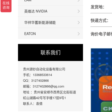
发
英维达 NVIDIA
快递
华祥华蓄新能源储能
EATON
询价
联系我们
贵州源妙自动化设备有限公司
手机：13368533614
QQ：3127402866
邮箱：3127402866@qq.com
地址 ：贵州省安顺市西秀区北街街道
虹山湖路42号写字楼17层9号1
联系人：袁倩