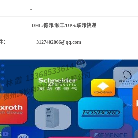
货地：
-
方式：
DHL/德邦/顺丰/UPS/联邦快递
电子邮件：
3127402866@qq.com