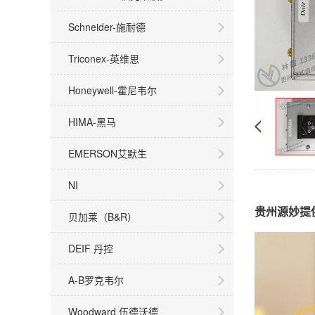
Schneider-施耐德
Triconex-英维思
Honeywell-霍尼韦尔
HIMA-黑马
EMERSON艾默生
NI
贵州源妙提
贝加莱（B&R）
DEIF 丹控
A-B罗克韦尔
Woodward 伍德沃德